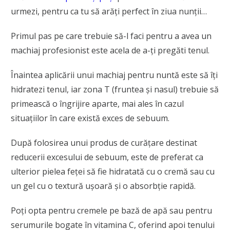
urmezi, pentru ca tu să arăți perfect în ziua nunții…
Primul pas pe care trebuie să-l faci pentru a avea un
machiaj profesionist este acela de a-ți pregăti tenul.
Înaintea aplicării unui machiaj pentru nuntă este să îți
hidratezi tenul, iar zona T (fruntea și nasul) trebuie să
primească o îngrijire aparte, mai ales în cazul
situațiilor în care există exces de sebuum.
După folosirea unui produs de curățare destinat
reducerii excesului de sebuum, este de preferat ca
ulterior pielea feței să fie hidratată cu o cremă sau cu
un gel cu o textură ușoară și o absorbție rapidă.
Poți opta pentru cremele pe bază de apă sau pentru
serumurile bogate în vitamina C, oferind apoi tenului